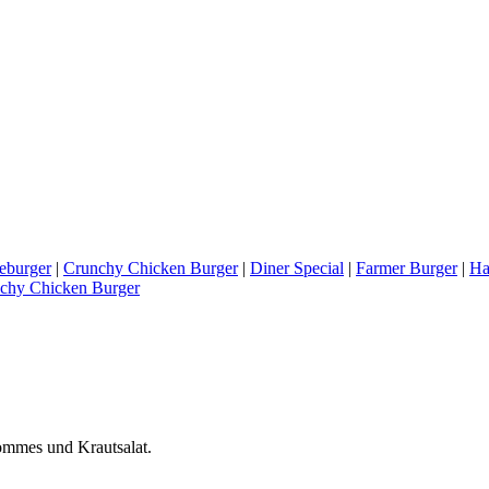
seburger
|
Crunchy Chicken Burger
|
Diner Special
|
Farmer Burger
|
Ha
chy Chicken Burger
ommes und Krautsalat.