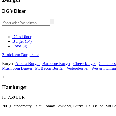
DG's Diner
DG's Diner
Burger (14)
Fotos (4)
Zurück zur Burgerliste
Burger:
Athena Burger
|
Barbecue Burger
|
Cheeseburger
|
Chilichee
Mushroom Burger
|
Pit Bacon Burger
|
Veggieburger
|
Western Chrun
0
Hamburger
für 7,50 EUR
200 g Rinderpatty, Salat, Tomate, Zwiebel, Gurke, Haussauce. Mit P