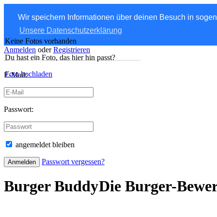
Wir speichern Informationen über deinen Besuch in soge
Unsere Datenschutzerklärung
Keine Fotos vorhanden
Anmelden
oder
Registrieren
Du hast ein Foto, das hier hin passt?
Foto hochladen
E-Mail:
Passwort:
angemeldet bleiben
Passwort vergessen?
Burger Buddy
Die Burger-Bewe