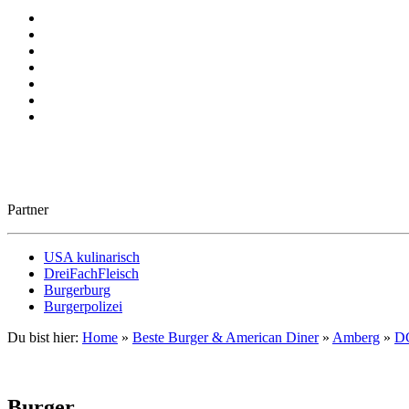
Partner
USA kulinarisch
DreiFachFleisch
Burgerburg
Burgerpolizei
Du bist hier:
Home
»
Beste Burger & American Diner
»
Amberg
»
DG
Burger