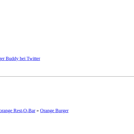
orange Rest-O-Bar
»
Orange Burger