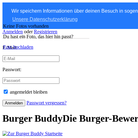
Wir speichern Informationen über deinen Besuch in soge
Unsere Datenschutzerklärung
Keine Fotos vorhanden
Anmelden
oder
Registrieren
Du hast ein Foto, das hier hin passt?
Foto hochladen
E-Mail:
Passwort:
angemeldet bleiben
Passwort vergessen?
Burger Buddy
Die Burger-Bewe