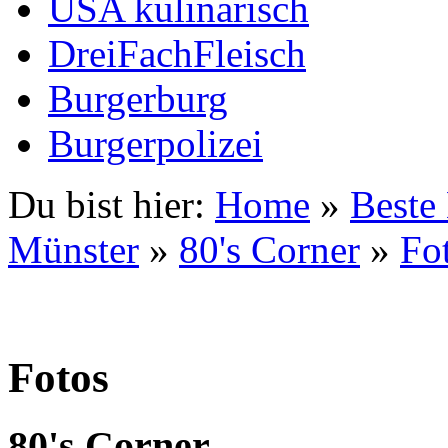
USA kulinarisch
DreiFachFleisch
Burgerburg
Burgerpolizei
Du bist hier:
Home
»
Beste
Münster
»
80's Corner
»
Fo
Fotos
80's Corner