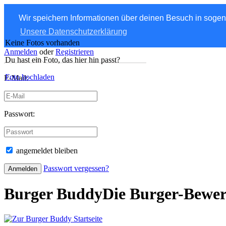
Wir speichern Informationen über deinen Besuch in soge
Unsere Datenschutzerklärung
Keine Fotos vorhanden
Anmelden
oder
Registrieren
Du hast ein Foto, das hier hin passt?
Foto hochladen
E-Mail:
Passwort:
angemeldet bleiben
Passwort vergessen?
Burger Buddy
Die Burger-Bewe