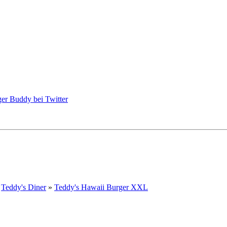
»
Teddy's Diner
»
Teddy's Hawaii Burger XXL