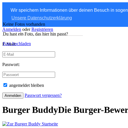
Wir speichern Informationen über deinen Besuch in soge
Unsere Datenschutzerklärung
Keine Fotos vorhanden
Anmelden
oder
Registrieren
Du hast ein Foto, das hier hin passt?
Foto hochladen
E-Mail:
Passwort:
angemeldet bleiben
Passwort vergessen?
Burger Buddy
Die Burger-Bewe