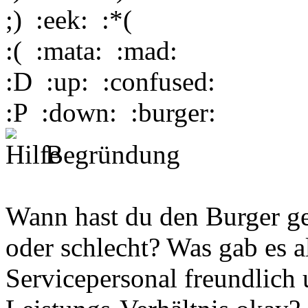
;)
:eek:
:*(
:(
:mata:
:mad:
:D
:up:
:confused:
:P
:down:
:burger:
Begründung
Wann hast du den Burger g
oder schlecht? Was gab es a
Servicepersonal freundlich 