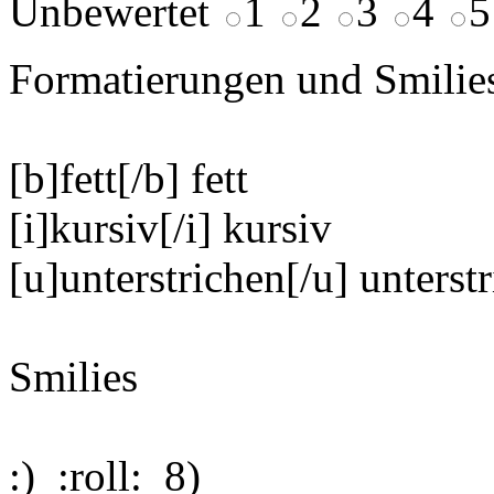
Unbewertet
1
2
3
4
5
Formatierungen und Smilie
[b]fett[/b]
fett
[i]kursiv[/i]
kursiv
[u]unterstrichen[/u]
unterst
Smilies
:)
:roll:
8)