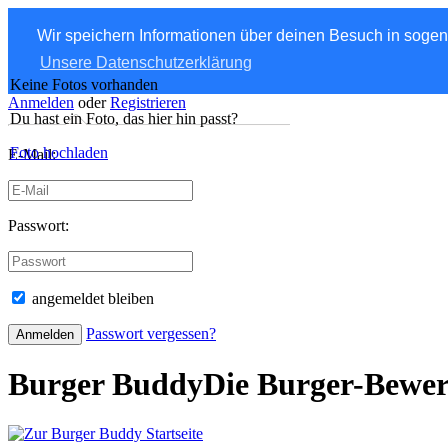
Wir speichern Informationen über deinen Besuch in soge
Unsere Datenschutzerklärung
Keine Fotos vorhanden
Anmelden
oder
Registrieren
Du hast ein Foto, das hier hin passt?
Foto hochladen
E-Mail:
Passwort:
angemeldet bleiben
Passwort vergessen?
Burger Buddy
Die Burger-Bewe