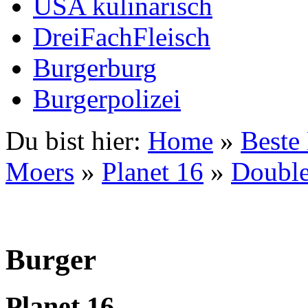
USA kulinarisch
DreiFachFleisch
Burgerburg
Burgerpolizei
Du bist hier:
Home
»
Beste
Moers
»
Planet 16
»
Double
Burger
Planet 16