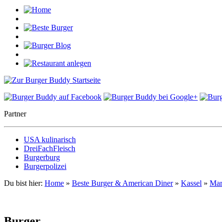
Partner
USA kulinarisch
DreiFachFleisch
Burgerburg
Burgerpolizei
Du bist hier:
Home
»
Beste Burger & American Diner
»
Kassel
»
Mar
Burger