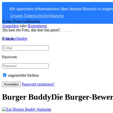
Wir speichern Informationen über deinen Besuch in soge
Unsere Datenschutzerklärung
Keine Fotos vorhanden
Anmelden
oder
Registrieren
Du hast ein Foto, das hier hin passt?
Foto hochladen
E-Mail:
Passwort:
angemeldet bleiben
Passwort vergessen?
Burger Buddy
Die Burger-Bewe