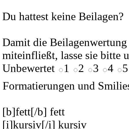
Du hattest keine Beilagen?
Damit die Beilagenwertung 
miteinfließt, lasse sie bitte
Unbewertet
1
2
3
4
5
Formatierungen und Smilie
[b]fett[/b]
fett
[i]kursiv[/i]
kursiv