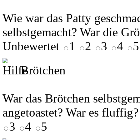
Wie war das Patty geschmac
selbstgemacht? War die Gr
Unbewertet
1
2
3
4
5
Brötchen
War das Brötchen selbstgem
angetoastet? War es fluffig
3
4
5