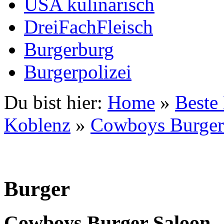
USA kulinarisch
DreiFachFleisch
Burgerburg
Burgerpolizei
Du bist hier:
Home
»
Beste
Koblenz
»
Cowboys Burger
Burger
Cowboys Burger Saloon