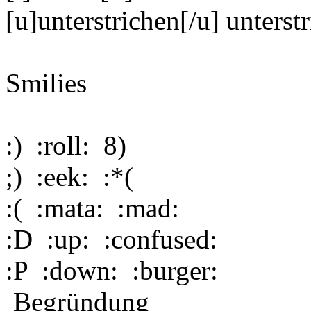
[u]unterstrichen[/u]
unterst
Smilies
:)
:roll:
8)
;)
:eek:
:*(
:(
:mata:
:mad:
:D
:up:
:confused:
:P
:down:
:burger:
Begründung