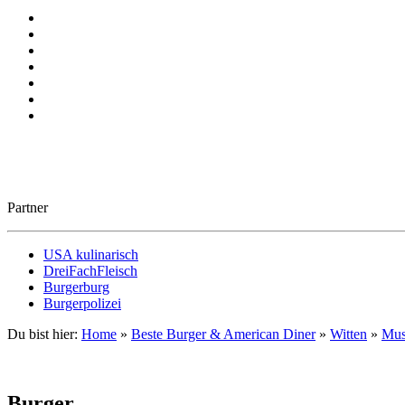
Partner
USA kulinarisch
DreiFachFleisch
Burgerburg
Burgerpolizei
Du bist hier:
Home
»
Beste Burger & American Diner
»
Witten
»
Mus
Burger