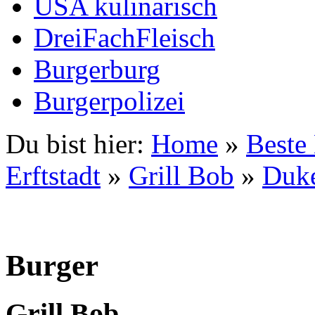
USA kulinarisch
DreiFachFleisch
Burgerburg
Burgerpolizei
Du bist hier:
Home
»
Beste
Erftstadt
»
Grill Bob
»
Duk
Burger
Grill Bob