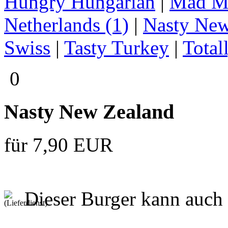
Hungry Hungarian
|
Mad M
Netherlands (1)
|
Nasty New
Swiss
|
Tasty Turkey
|
Total
0
Nasty New Zealand
für 7,90 EUR
Dieser Burger kann auch 