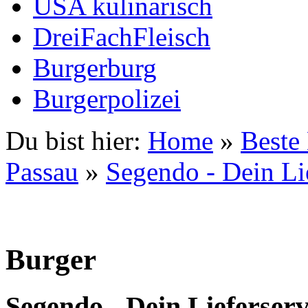
USA kulinarisch
DreiFachFleisch
Burgerburg
Burgerpolizei
Du bist hier:
Home
»
Beste
Passau
»
Segendo - Dein Li
Burger
Segendo - Dein Lieferserv