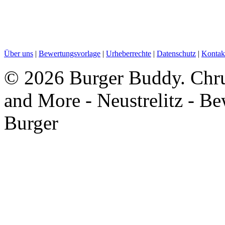
Über uns
|
Bewertungsvorlage
|
Urheberrechte
|
Datenschutz
|
Kontak
©
2026 Burger Buddy. Chru
and More - Neustrelitz - B
Burger