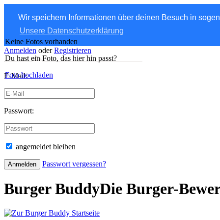
Wir speichern Informationen über deinen Besuch in soge
Unsere Datenschutzerklärung
Keine Fotos vorhanden
Anmelden
oder
Registrieren
Du hast ein Foto, das hier hin passt?
Foto hochladen
E-Mail:
Passwort:
angemeldet bleiben
Passwort vergessen?
Burger Buddy
Die Burger-Bewe