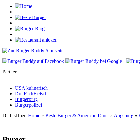
Partner
USA kulinarisch
DreiFachFleisch
Burgerburg
Burgerpolizei
Du bist hier:
Home
»
Beste Burger & American Diner
»
Augsburg
»
Burger