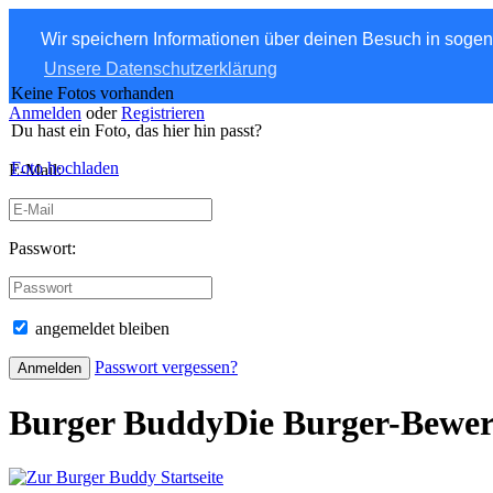
Wir speichern Informationen über deinen Besuch in soge
Unsere Datenschutzerklärung
Keine Fotos vorhanden
Anmelden
oder
Registrieren
Du hast ein Foto, das hier hin passt?
Foto hochladen
E-Mail:
Passwort:
angemeldet bleiben
Passwort vergessen?
Burger Buddy
Die Burger-Bewe