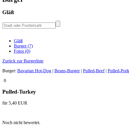
Gläß
Gläß
Burger (7)
Fotos (0)
Zurück zur Burgerliste
Burger:
Bavarian Hot-Dog
|
Beans-Burger
|
Pulled-Beef
|
Pulled-Por
0
Pulled-Turkey
für 5,40 EUR
Noch nicht bewertet.