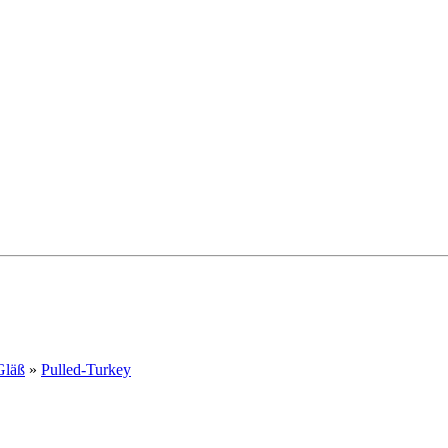
Gläß
»
Pulled-Turkey