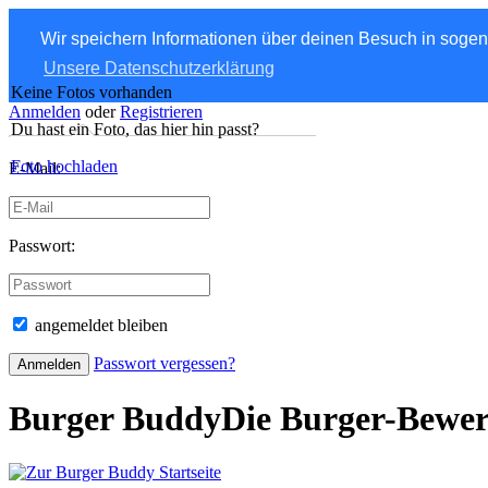
Wir speichern Informationen über deinen Besuch in soge
Unsere Datenschutzerklärung
Keine Fotos vorhanden
Anmelden
oder
Registrieren
Du hast ein Foto, das hier hin passt?
Foto hochladen
E-Mail:
Passwort:
angemeldet bleiben
Passwort vergessen?
Burger Buddy
Die Burger-Bewe