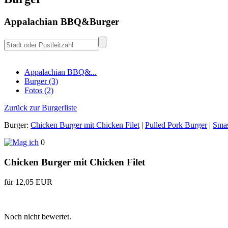
Appalachian BBQ&Burger
Appalachian BBQ&...
Burger (3)
Fotos (2)
Zurück zur Burgerliste
Burger:
Chicken Burger mit Chicken Filet
|
Pulled Pork Burger
|
Smas
0
Chicken Burger mit Chicken Filet
für 12,05 EUR
Noch nicht bewertet.