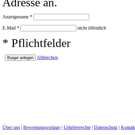
Adresse an.
Anzeigename
*
E-Mail
*
nicht öffentlich
*
Pflichtfelder
Abbrechen
Über uns
|
Bewertungsvorlage
|
Urheberrechte
|
Datenschutz
|
Kontak