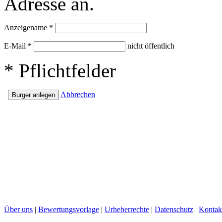
Adresse an.
Anzeigename
*
E-Mail
*
nicht öffentlich
*
Pflichtfelder
Abbrechen
Über uns
|
Bewertungsvorlage
|
Urheberrechte
|
Datenschutz
|
Kontak