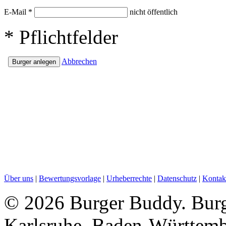
E-Mail
*
nicht öffentlich
*
Pflichtfelder
Abbrechen
Über uns
|
Bewertungsvorlage
|
Urheberrechte
|
Datenschutz
|
Kontak
©
2026 Burger Buddy. Burge
Karlsruhe, Baden-Württem