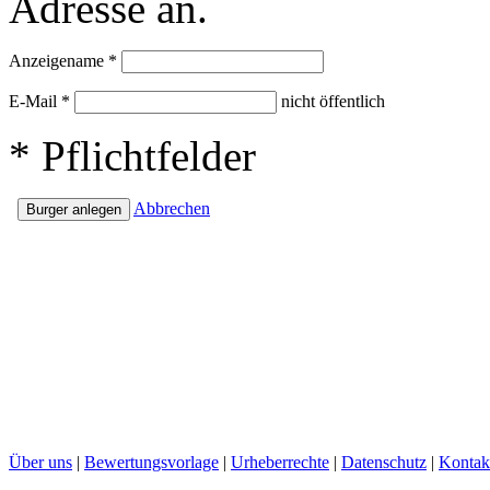
Adresse an.
Anzeigename
*
E-Mail
*
nicht öffentlich
*
Pflichtfelder
Abbrechen
Über uns
|
Bewertungsvorlage
|
Urheberrechte
|
Datenschutz
|
Kontak