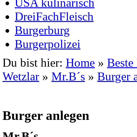
USA kulinarisch
DreiFachFleisch
Burgerburg
Burgerpolizei
Du bist hier:
Home
»
Beste
Wetzlar
»
Mr.B´s
»
Burger 
Burger anlegen
Mr.B´s