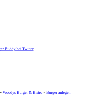
»
Woodys Burger & Bistro
»
Burger anlegen