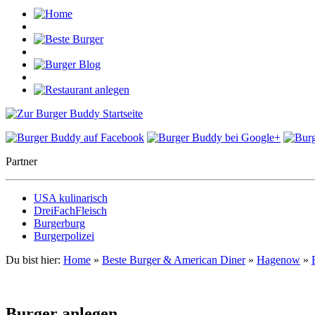
Partner
USA kulinarisch
DreiFachFleisch
Burgerburg
Burgerpolizei
Du bist hier:
Home
»
Beste Burger & American Diner
»
Hagenow
»
Burger anlegen