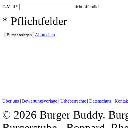
E-Mail
*
nicht öffentlich
*
Pflichtfelder
Abbrechen
Über uns
|
Bewertungsvorlage
|
Urheberrechte
|
Datenschutz
|
Kontak
©
2026 Burger Buddy. Bur
Burgerstube - Boppard, Rhe