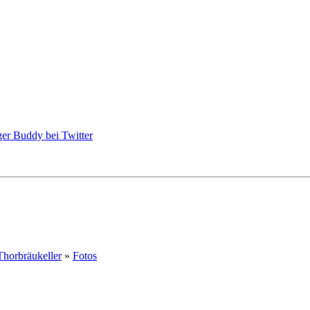
Thorbräukeller
»
Fotos