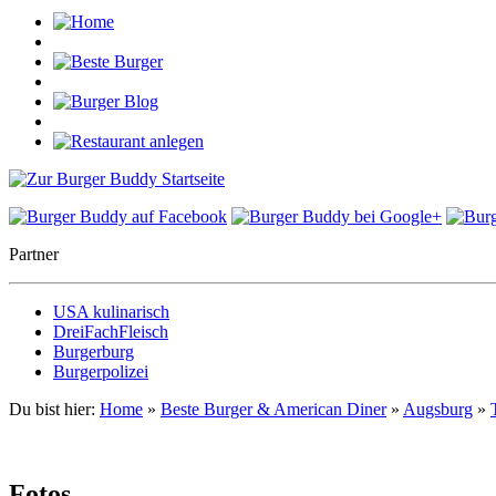
Partner
USA kulinarisch
DreiFachFleisch
Burgerburg
Burgerpolizei
Du bist hier:
Home
»
Beste Burger & American Diner
»
Augsburg
»
Fotos