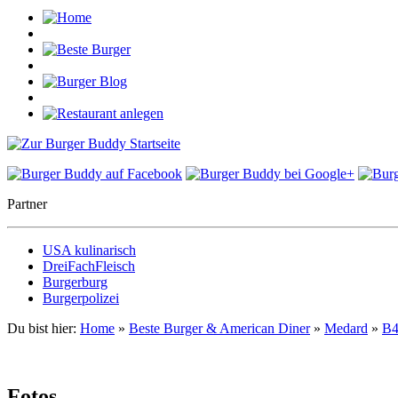
Partner
USA kulinarisch
DreiFachFleisch
Burgerburg
Burgerpolizei
Du bist hier:
Home
»
Beste Burger & American Diner
»
Medard
»
B4
Fotos