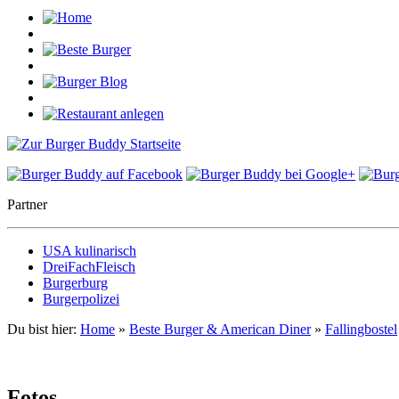
Partner
USA kulinarisch
DreiFachFleisch
Burgerburg
Burgerpolizei
Du bist hier:
Home
»
Beste Burger & American Diner
»
Fallingbostel
Fotos