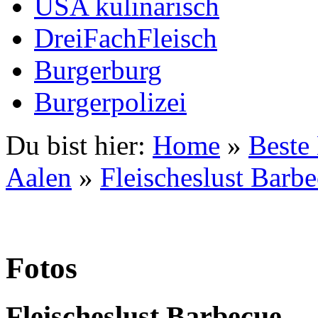
USA kulinarisch
DreiFachFleisch
Burgerburg
Burgerpolizei
Du bist hier:
Home
»
Beste
Aalen
»
Fleischeslust Barb
Fotos
Fleischeslust Barbecue