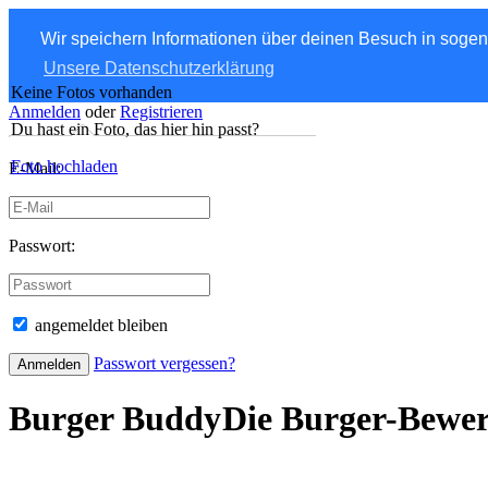
Wir speichern Informationen über deinen Besuch in soge
Unsere Datenschutzerklärung
Keine Fotos vorhanden
Anmelden
oder
Registrieren
Du hast ein Foto, das hier hin passt?
Foto hochladen
E-Mail:
Passwort:
angemeldet bleiben
Passwort vergessen?
Burger Buddy
Die Burger-Bewe