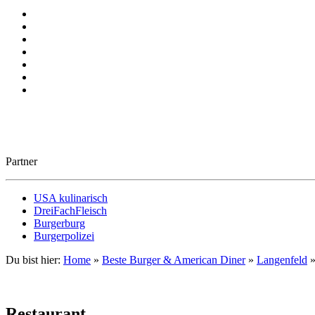
Partner
USA kulinarisch
DreiFachFleisch
Burgerburg
Burgerpolizei
Du bist hier:
Home
»
Beste Burger & American Diner
»
Langenfeld
Restaurant