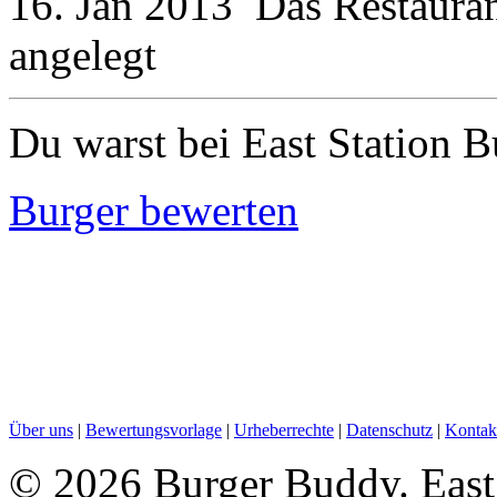
16. Jan 2013
Das Restaura
angelegt
Du warst bei East Station B
Burger bewerten
Über uns
|
Bewertungsvorlage
|
Urheberrechte
|
Datenschutz
|
Kontak
©
2026 Burger Buddy. East 