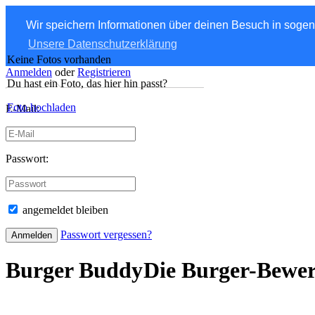
Wir speichern Informationen über deinen Besuch in soge
Unsere Datenschutzerklärung
Keine Fotos vorhanden
Anmelden
oder
Registrieren
Du hast ein Foto, das hier hin passt?
Foto hochladen
E-Mail:
Passwort:
angemeldet bleiben
Passwort vergessen?
Burger Buddy
Die Burger-Bewe