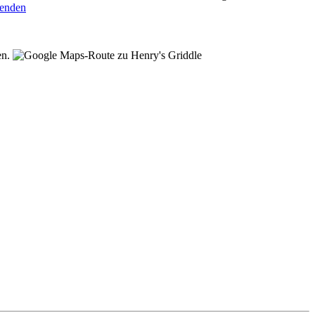
senden
en.