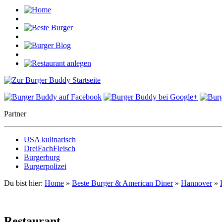
Partner
USA kulinarisch
DreiFachFleisch
Burgerburg
Burgerpolizei
Du bist hier:
Home
»
Beste Burger & American Diner
»
Hannover
»
Restaurant