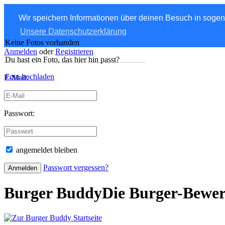
Wir speichern Informationen über deinen Besuch in soge
Unsere Datenschutzerklärung
Keine Fotos vorhanden
Anmelden
oder
Registrieren
Du hast ein Foto, das hier hin passt?
Foto hochladen
E-Mail:
Passwort:
angemeldet bleiben
Passwort vergessen?
Burger Buddy
Die Burger-Bewe