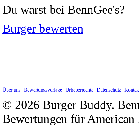
Du warst bei BennGee's?
Burger bewerten
Über uns
|
Bewertungsvorlage
|
Urheberrechte
|
Datenschutz
|
Kontak
©
2026 Burger Buddy. Benn
Bewertungen für American 