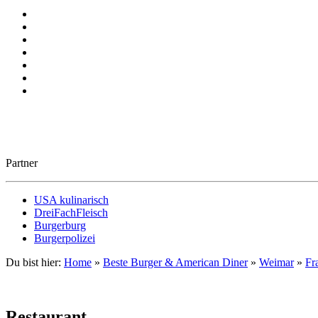
Partner
USA kulinarisch
DreiFachFleisch
Burgerburg
Burgerpolizei
Du bist hier:
Home
»
Beste Burger & American Diner
»
Weimar
»
Fr
Restaurant