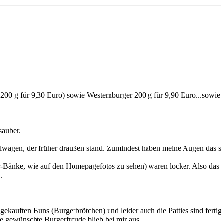
200 g für 9,30 Euro) sowie Westernburger 200 g für 9,90 Euro...sowi
sauber.
rillwagen, der früher draußen stand. Zumindest haben meine Augen das 
er-Bänke, wie auf den Homepagefotos zu sehen) waren locker. Also das
.
e gekauften Buns (Burgerbrötchen) und leider auch die Patties sind fer
ie gewünschte Burgerfreude blieb bei mir aus.