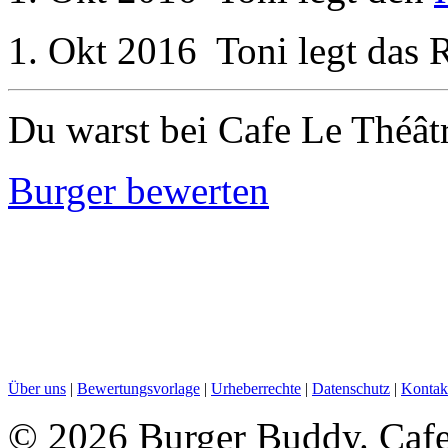
1. Okt 2016
Toni
legt das 
Du warst bei Cafe Le Théât
Burger bewerten
Über uns
|
Bewertungsvorlage
|
Urheberrechte
|
Datenschutz
|
Kontak
©
2026 Burger Buddy. Cafe L