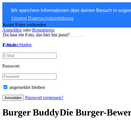
Wir speichern Informationen über deinen Besuch in soge
Unsere Datenschutzerklärung
Keine Fotos vorhanden
Anmelden
oder
Registrieren
Du hast ein Foto, das hier hin passt?
Foto hochladen
E-Mail:
Passwort:
angemeldet bleiben
Passwort vergessen?
Burger Buddy
Die Burger-Bewe