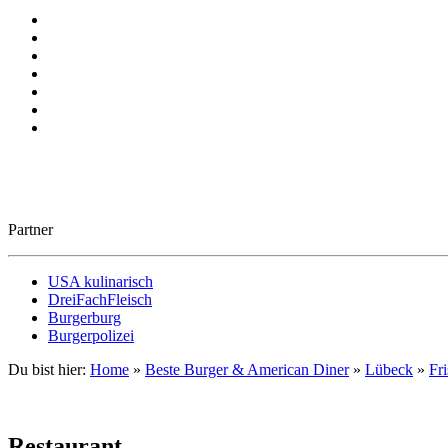
Partner
USA kulinarisch
DreiFachFleisch
Burgerburg
Burgerpolizei
Du bist hier:
Home
»
Beste Burger & American Diner
»
Lübeck
»
Fr
Restaurant