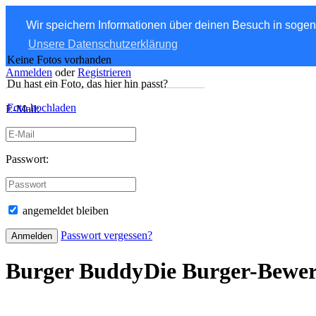
Wir speichern Informationen über deinen Besuch in soge
Unsere Datenschutzerklärung
Keine Fotos vorhanden
Anmelden
oder
Registrieren
Du hast ein Foto, das hier hin passt?
Foto hochladen
E-Mail:
Passwort:
angemeldet bleiben
Passwort vergessen?
Burger Buddy
Die Burger-Bewe