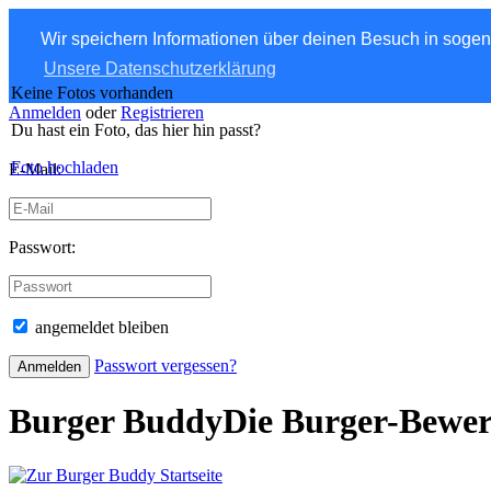
Wir speichern Informationen über deinen Besuch in soge
Unsere Datenschutzerklärung
Keine Fotos vorhanden
Anmelden
oder
Registrieren
Du hast ein Foto, das hier hin passt?
Foto hochladen
E-Mail:
Passwort:
angemeldet bleiben
Passwort vergessen?
Burger Buddy
Die Burger-Bewe