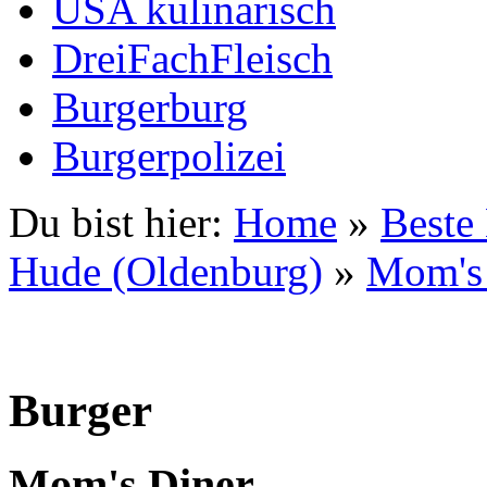
USA kulinarisch
DreiFachFleisch
Burgerburg
Burgerpolizei
Du bist hier:
Home
»
Beste
Hude (Oldenburg)
»
Mom's
Burger
Mom's Diner