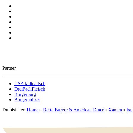
Partner
USA kulinarisch
DreiFachFleisch
Burgerburg
Burgerpolizei
Du bist hier:
Home
»
Beste Burger & American Diner
»
Xanten
»
bag