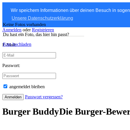
Wir speichern Informationen über deinen Besuch in soge
Unsere Datenschutzerklärung
Keine Fotos vorhanden
Anmelden
oder
Registrieren
Du hast ein Foto, das hier hin passt?
Foto hochladen
E-Mail:
Passwort:
angemeldet bleiben
Passwort vergessen?
Burger Buddy
Die Burger-Bewe