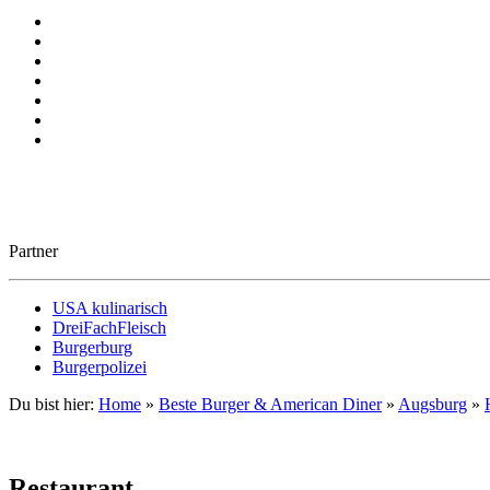
Partner
USA kulinarisch
DreiFachFleisch
Burgerburg
Burgerpolizei
Du bist hier:
Home
»
Beste Burger & American Diner
»
Augsburg
»
Restaurant