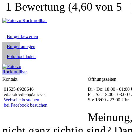
1
Bewertung
(
4,60
von
5
Burger bewerten
Burger anlegen
Foto hochladen
Kontakt:
Öffnungszeiten:
01525-8928646
Di - Do: 18:00 - 01:00
ed.akdovdleh@ahcsas
Fr - Sa: 18:00 - 03:00 
Webseite besuchen
So: 18:00 - 23:00 Uhr
bei Facebook besuchen
Meinung, 
nicht ganz richtig sind? Da