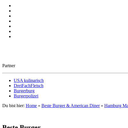
Partner
USA kulinarisch
DreiFachFleisch
Burgerburg
Burgerpolizei
Du bist hier:
Home
»
Beste Burger & American Diner
»
Hamburg Ma
Beste Burger