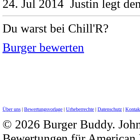
24. Jul 2014
Justin
legt de
Du warst bei Chill'R?
Burger bewerten
Über uns
|
Bewertungsvorlage
|
Urheberrechte
|
Datenschutz
|
Kontak
©
2026 Burger Buddy. John 
Bewertungen für American 