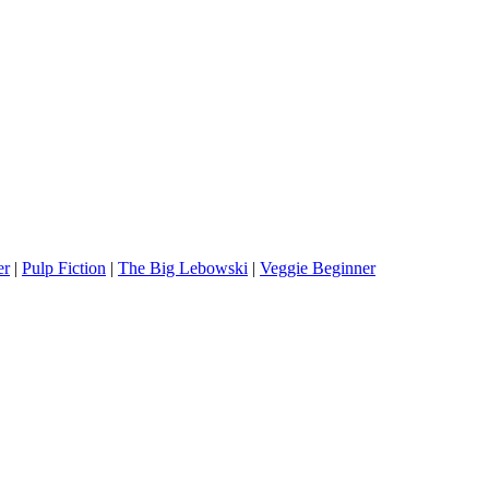
er
|
Pulp Fiction
|
The Big Lebowski
|
Veggie Beginner