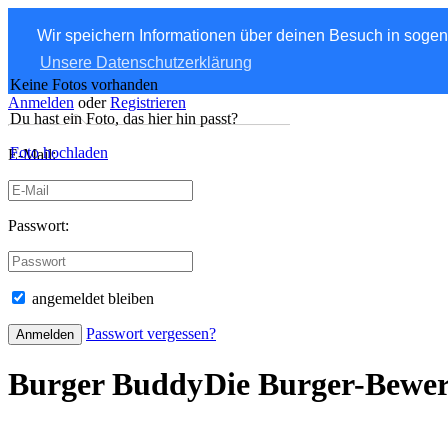
Wir speichern Informationen über deinen Besuch in soge
Unsere Datenschutzerklärung
Keine Fotos vorhanden
Anmelden
oder
Registrieren
Du hast ein Foto, das hier hin passt?
Foto hochladen
E-Mail:
Passwort:
angemeldet bleiben
Passwort vergessen?
Burger Buddy
Die Burger-Bewe