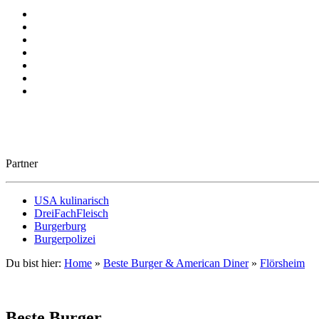
Partner
USA kulinarisch
DreiFachFleisch
Burgerburg
Burgerpolizei
Du bist hier:
Home
»
Beste Burger & American Diner
»
Flörsheim
Beste Burger