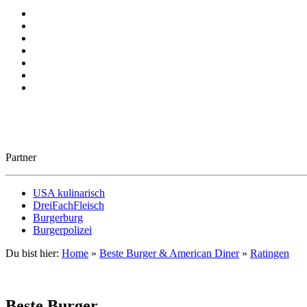
Partner
USA kulinarisch
DreiFachFleisch
Burgerburg
Burgerpolizei
Du bist hier:
Home
»
Beste Burger & American Diner
»
Ratingen
Beste Burger